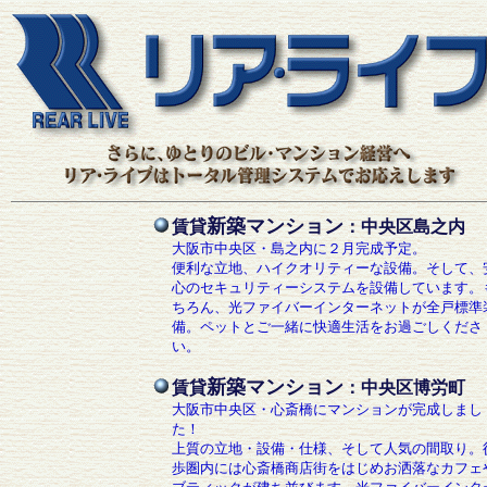
新築マンション
賃貸
：中央区島之内
大阪市中央区・島之内に２月完成予定。
便利な立地、ハイクオリティーな設備。そして、
心のセキュリティーシステムを設備しています。
ちろん、光ファイバーインターネットが全戸標準
備。ペットとご一緒に快適生活をお過ごしくださ
い。
新築マンション
賃貸
：中央区博労町
大阪市中央区・心斎橋にマンションが完成しまし
た！
上質の立地・設備・仕様、そして人気の間取り。
歩圏内には心斎橋商店街をはじめお洒落なカフェ